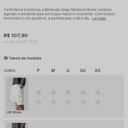
Confortável e estilosa, a Bermuda Cargo Moletom Brunx combina
algodão e poliéster para um toque macio e resistente. Com bolsos
funcionais e cós ajustável, é perfeita para o dia a dia.
Ler mais
R$ 107,90
6x
R$ 17,98
Tabela de medidas
P
M
G
GG
XG
Off White