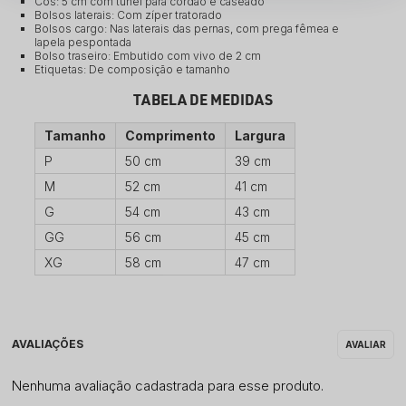
Cós: 5 cm com túnel para cordão e caseado
Bolsos laterais: Com zíper tratorado
Bolsos cargo: Nas laterais das pernas, com prega fêmea e
lapela pespontada
Bolso traseiro: Embutido com vivo de 2 cm
Etiquetas: De composição e tamanho
TABELA DE MEDIDAS
Tamanho
Comprimento
Largura
P
50 cm
39 cm
M
52 cm
41 cm
G
54 cm
43 cm
GG
56 cm
45 cm
XG
58 cm
47 cm
Nenhuma avaliação cadastrada para esse produto.