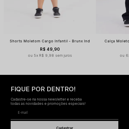
Shorts Moletom Cargo Infantil - Brunx Ind
Calça Moleto
R$ 49,90
5x
R$ 9,98
sem juros
6
FIQUE POR DENTRO!
Cadastre-se na nossa newsletter e receba
todas as novidades e promoções especiais!
E-mail
Cadastrar