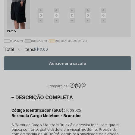
Preto
DISPONÍVEL
INDISPONÍVEL
QTD MÁXIMA DISPONÍVEL
Total
Itens
R$ 0,00
Adicionar à sacola
Compartilhe:
DESCRIÇÃO COMPLETA
Código Identificador (SKU):
1608035
Bermuda Cargo Moletom - Brunx Ind
A Bermuda Cargo Moletom Brunx é a escolha ideal para quem
busca conforto, praticidade e um visual moderno. Produzida
com gramatura de 400g/m², combina a suavidade do algodão