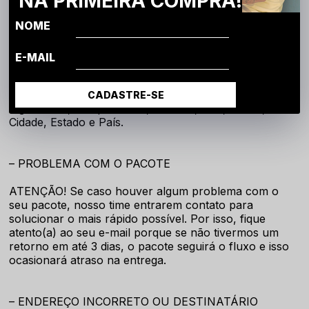
NA PRIMEIRA COMPRA!
seu pedido. Caso problemas de entrega ocorram, seu
pedido poderá ser devolvido para nossa fábrica, ou em
NOME
caso de envio pelo Correios poderá ser mantida em
uma agência, solicitando a retirada no local. Cada
E-MAIL
agência dos correios trabalha de forma diferente.
Consulte a agência mais próxima de sua casa para
saber mais. Um endereço completo se dá por:
CADASTRE-SE
logradouro, complemento, número, CEP, Bairro,
Cidade, Estado e País.
– PROBLEMA COM O PACOTE
ATENÇÃO! Se caso houver algum problema com o
seu pacote, nosso time entrarem contato para
solucionar o mais rápido possível. Por isso, fique
atento(a) ao seu e-mail porque se não tivermos um
retorno em até 3 dias, o pacote seguirá o fluxo e isso
ocasionará atraso na entrega.
– ENDEREÇO INCORRETO OU DESTINATÁRIO