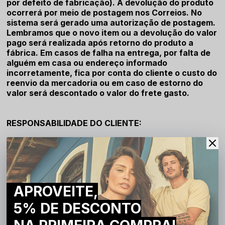
por defeito de fabricação). A devolução do produto
ocorrerá por meio de postagem nos Correios. No
sistema será gerado uma autorização de postagem.
Lembramos que o novo item ou a devolução do valor
pago será realizada após retorno do produto a
fábrica. Em casos de falha na entrega, por falta de
alguém em casa ou endereço informado
incorretamente, fica por conta do cliente o custo do
reenvio da mercadoria ou em caso de estorno do
valor será descontado o valor do frete gasto.
RESPONSABILIDADE DO CLIENTE:
– CUIDADOS COM O ENDEREÇO
Nós providenciaremos o envio dos produtos para o
endereço que você solicitar na modalidade
APROVEITE,
de frete que você optou. Portanto, para que não
aconteçam problemas para a entrega da sua
5% DE DESCONTO
encomenda, pedimos atenção total no momento do
preenchimento do endereço em que deseja receber o