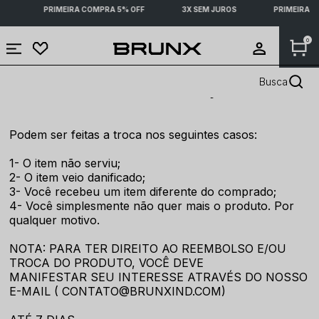
S
PRIMEIRA COMPRA 5% OFF
3X SEM JUROS
PRIMEIRA C
0
Busca
Trocas e Devoluções
Podem ser feitas a troca nos seguintes casos:
1- O item não serviu;
2- O item veio danificado;
3- Você recebeu um item diferente do comprado;
4- Você simplesmente não quer mais o produto. Por
qualquer motivo.
NOTA: PARA TER DIREITO AO REEMBOLSO E/OU
TROCA DO PRODUTO, VOCÊ DEVE
MANIFESTAR SEU INTERESSE ATRAVÉS DO NOSSO
E-MAIL ( CONTATO@BRUNXIND.COM)