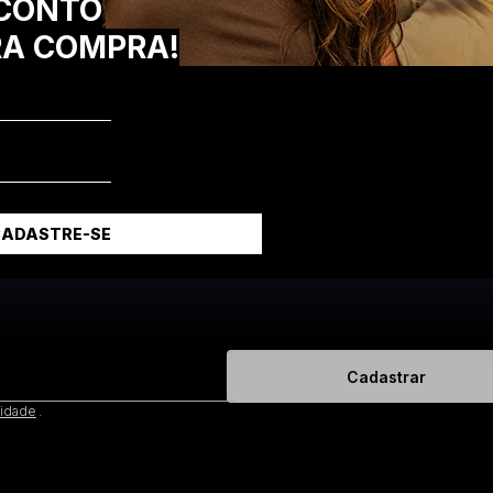
CONTO
Camiseta Heavy Oversized Infantil -
RA COMPRA!
Brunx Ind
R$ 29,90
3x
R$ 9,97
sem juros
CADASTRE-SE
Cadastrar
cidade