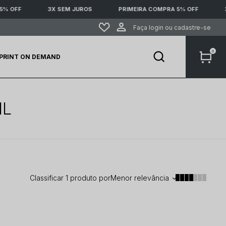
% OFF
3X SEM JUROS
PRIMEIRA COMPRA 5% OFF
3
0
PRINT ON DEMAND
IL
Classificar
1
produto
por
Menor relevância