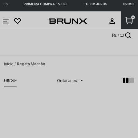
UROS
PRIMEIRA COMPRA 5% OFF
3X SEM JUROS
PRIMEIR
0
REGATA MACHÃO
Busca
Início
Regata Machão
Filtros
Ordenar por