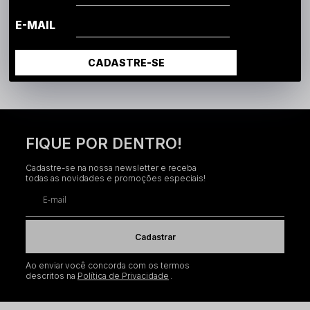
E-MAIL
Regata Machão - Brunx Ind
R$ 42,90
5x
R$ 8,58
sem juros
CADASTRE-SE
FIQUE POR DENTRO!
Cadastre-se na nossa newsletter e receba
todas as novidades e promoções especiais!
E-mail
Cadastrar
Ao enviar você concorda com os termos
descritos na
Política de Privacidade