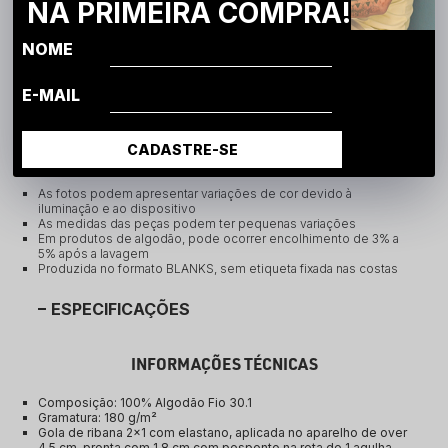
Código Identificador (SKU):
NA PRIMEIRA COMPRA!
BRV2663
Camiseta Easewear Casual Brunx Ind
NOME
A Camiseta Easwear Casual da Brunx Ind. é confeccionada em 
malha 100% algodão fio 30.1, proporcionando um toque suave, 
leveza e conforto para o uso diário. A modelagem casual se 
E-MAIL
ajusta bem ao corpo, e a construção com gola de ribana com 
elastano, reforço de ombro a ombro e bainha da manga aberta 
com arremate garante a durabilidade da peça.
CADASTRE-SE
ATENÇÃO
As fotos podem apresentar variações de cor devido à
iluminação e ao dispositivo
As medidas das peças podem ter pequenas variações
Em produtos de algodão, pode ocorrer encolhimento de 3% a
5% após a lavagem
Produzida no formato BLANKS, sem etiqueta fixada nas costas
ESPECIFICAÇÕES
INFORMAÇÕES TÉCNICAS
Composição: 100% Algodão Fio 30.1
Gramatura: 180 g/m²
Gola de ribana 2x1 com elastano, aplicada no aparelho de over 
4,5 cm, pronta com 1,8 cm com pesponto na reta de 1 agulha 