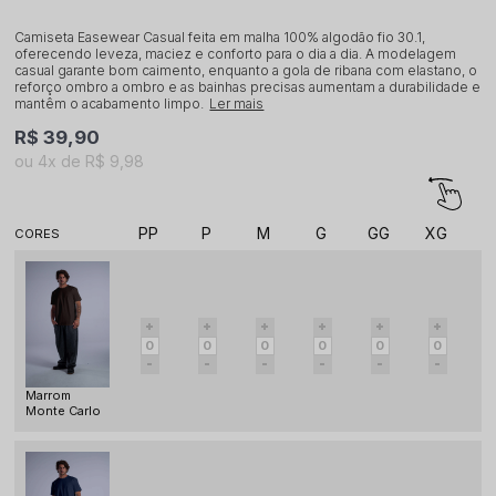
Camiseta Easewear Casual feita em malha 100% algodão fio 30.1,
oferecendo leveza, maciez e conforto para o dia a dia. A modelagem
casual garante bom caimento, enquanto a gola de ribana com elastano, o
reforço ombro a ombro e as bainhas precisas aumentam a durabilidade e
mantêm o acabamento limpo.
Ler mais
R$ 39,90
4x
R$ 9,98
PP
P
M
G
GG
XG
G
Marrom
Monte Carlo