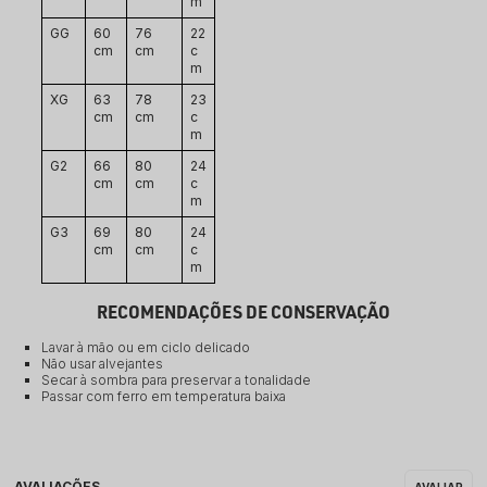
m
GG
60 
76 
22 
cm
cm
c
m
XG
63 
78 
23 
cm
cm
c
m
G2
66 
80 
24 
cm
cm
c
m
G3
69 
80 
24 
cm
cm
c
m
RECOMENDAÇÕES DE CONSERVAÇÃO
Lavar à mão ou em ciclo delicado
Não usar alvejantes
Secar à sombra para preservar a tonalidade
Passar com ferro em temperatura baixa