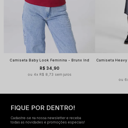
Camiseta Baby Look Feminina - Brunx Ind
Camiseta Heavy
R$ 34,90
4x
R$ 8,73
sem juros
6
FIQUE POR DENTRO!
Cadastre-se na nossa newsletter e receba
todas as novidades e promoções especiais!