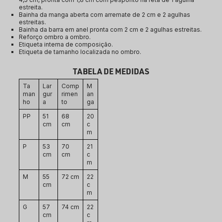
estreita.
Bainha da manga aberta com arremate de 2 cm e 2 agulhas 
estreitas.
Bainha da barra em anel pronta com 2 cm e 2 agulhas estreitas.
Reforço ombro a ombro.
Etiqueta interna de composição.
Etiqueta de tamanho localizada no ombro.
TABELA DE MEDIDAS
Ta
Lar
Comp
M
man
gur
rimen
an
ho
a
to
ga
PP
51 
68 
20 
cm
cm
c
m
P
53 
70 
21 
cm
cm
c
m
M
55 
72 cm
22 
cm
c
m
G
57 
74 cm
22 
cm
c