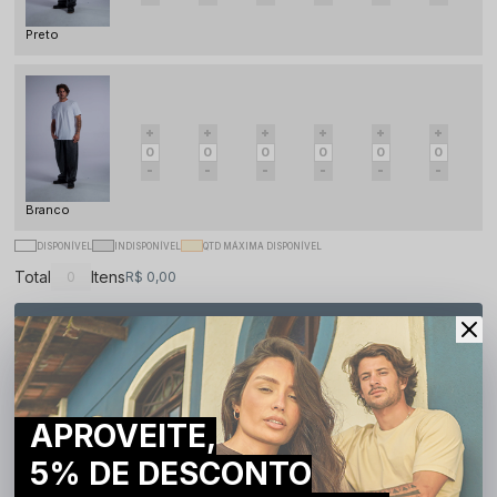
Preto
Branco
DISPONÍVEL
INDISPONÍVEL
QTD MÁXIMA DISPONÍVEL
Total
Itens
R$ 0,00
Adicionar à sacola
Compartilhe:
APROVEITE,
DESCRIÇÃO COMPLETA
5% DE DESCONTO