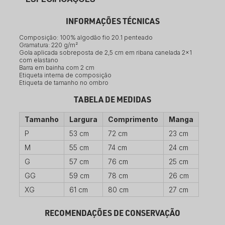
INFORMAÇÕES TÉCNICAS
Composição: 100% algodão fio 20.1 penteado
Gramatura: 220 g/m²
Gola aplicada sobreposta de 2,5 cm em ribana canelada 2×1
com elastano
Barra em bainha com 2 cm
Etiqueta interna de composição
Etiqueta de tamanho no ombro
TABELA DE MEDIDAS
Tamanho
Largura
Comprimento
Manga
P
53 cm
72 cm
23 cm
M
55 cm
74 cm
24 cm
G
57 cm
76 cm
25 cm
GG
59 cm
78 cm
26 cm
XG
61 cm
80 cm
27 cm
RECOMENDAÇÕES DE CONSERVAÇÃO