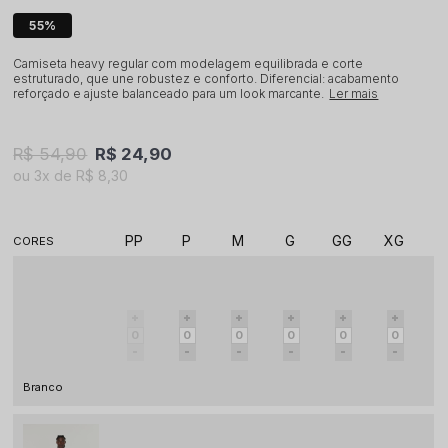
55%
Camiseta heavy regular com modelagem equilibrada e corte
estruturado, que une robustez e conforto. Diferencial: acabamento
reforçado e ajuste balanceado para um look marcante.
Ler mais
R$ 54,90
R$ 24,90
3x
R$ 8,30
PP
P
M
G
GG
XG
Branco