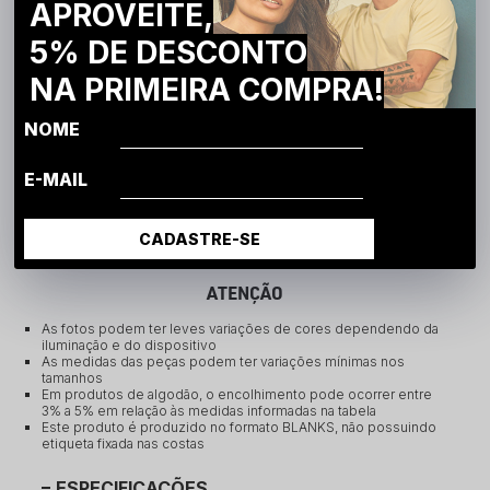
APROVEITE,
Compartilhe:
5% DE DESCONTO
DESCRIÇÃO COMPLETA
NA PRIMEIRA COMPRA!
Código Identificador (SKU):
1603059
Camiseta Heavy Regular - Brunx Ind
NOME
A Camiseta Heavy Regular é uma peça de alta qualidade,
desenvolvida com malha fio 20.1 exclusiva 100% algodão e
E-MAIL
acabamento ULTRA. Seu tecido especial garante conforto e
durabilidade, enquanto a modelagem slim proporciona um
caimento moderno. A gola aplicada sobreposta em ribana
CADASTRE-SE
canelada confere um acabamento premium, sendo ideal para
marcas que buscam um produto avançado.
ATENÇÃO
As fotos podem ter leves variações de cores dependendo da
iluminação e do dispositivo
As medidas das peças podem ter variações mínimas nos
tamanhos
Em produtos de algodão, o encolhimento pode ocorrer entre
3% a 5% em relação às medidas informadas na tabela
Este produto é produzido no formato BLANKS, não possuindo
etiqueta fixada nas costas
ESPECIFICAÇÕES