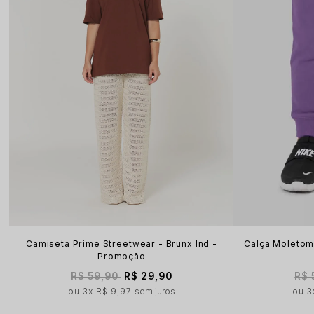
Camiseta Prime Streetwear - Brunx Ind -
Calça Moletom 
Promoção
R$ 59,90
R$ 29,90
R$ 
3x
R$ 9,97
sem juros
3