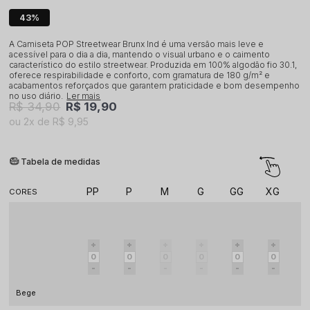
43%
A Camiseta POP Streetwear Brunx Ind é uma versão mais leve e
acessível para o dia a dia, mantendo o visual urbano e o caimento
característico do estilo streetwear. Produzida em 100% algodão fio 30.1,
oferece respirabilidade e conforto, com gramatura de 180 g/m² e
acabamentos reforçados que garantem praticidade e bom desempenho
no uso diário.
Ler mais
R$ 34,90
R$ 19,90
2x
R$ 9,95
Tabela de medidas
PP
P
M
G
GG
XG
G
Bege