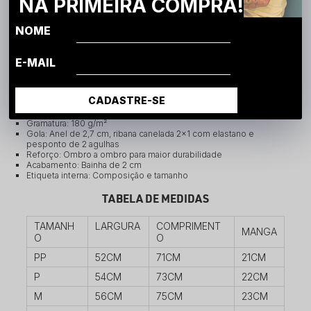
NA PRIMEIRA COMPRA!
As medidas das peças podem ter pequenas variações
Em produtos de algodão, pode ocorrer encolhimento de 3% a
5% após a lavagem
NOME
Produzida no formato BLANKS, sem etiqueta fixada nas costas
ESPECIFICAÇÕES
E-MAIL
INFORMAÇÕES TÉCNICAS
CADASTRE-SE
Composição: 100% algodão fio 30.1 POP
Gramatura: 180 g/m²
Gola: Anel de 2,7 cm, ribana canelada 2×1 com elastano e
pesponto de 2 agulhas
Reforço: Ombro a ombro para maior durabilidade
Acabamento: Bainha de 2 cm
Etiqueta interna: Composição e tamanho
TABELA DE MEDIDAS
TAMANH
LARGURA
COMPRIMENT
MANGA
O
O
PP
52CM
71CM
21CM
P
54CM
73CM
22CM
M
56CM
75CM
23CM