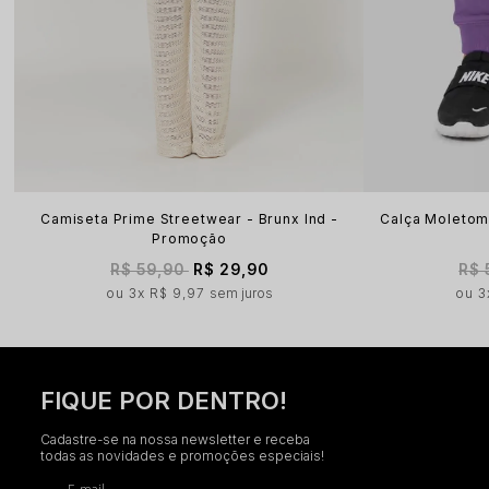
Camiseta Prime Streetwear - Brunx Ind -
Calça Moletom 
Promoção
R$ 59,90
R$ 29,90
R$ 
3x
R$ 9,97
sem juros
3
FIQUE POR DENTRO!
Cadastre-se na nossa newsletter e receba
todas as novidades e promoções especiais!