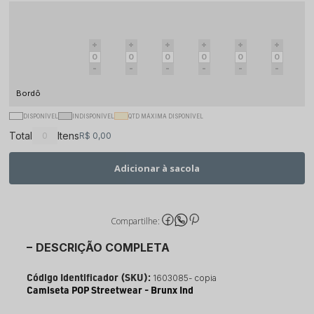
Bordô
DISPONÍVEL
INDISPONÍVEL
QTD MÁXIMA DISPONÍVEL
Total
Itens
R$ 0,00
Adicionar à sacola
Compartilhe:
DESCRIÇÃO COMPLETA
Código Identificador (SKU):
1603085- copia
Camiseta POP Streetwear - Brunx Ind