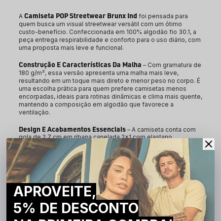
Camiseta POP Streetwear Brunx Ind 
A 
foi pensada para 
quem busca um visual streetwear versátil com um ótimo 
custo-benefício. Confeccionada em 100% algodão fio 30.1, a 
peça entrega respirabilidade e conforto para o uso diário, com 
uma proposta mais leve e funcional.
Construção E Características Da Malha
 – Com gramatura de 
180 g/m², essa versão apresenta uma malha mais leve, 
resultando em um toque mais direto e menor peso no corpo. É 
uma escolha prática para quem prefere camisetas menos 
encorpadas, ideais para rotinas dinâmicas e clima mais quente, 
mantendo a composição em algodão que favorece a 
ventilação.
Design E Acabamentos Essenciais
 – A camiseta conta com 
gola de 2,7 cm em ribana canelada 2x1 com elastano, 
proporcionando ajuste adequado e estabilidade no uso. O 
pesponto com 2 agulhas reforça a estrutura da gola, enquanto 
o reforço ombro a ombro contribui para maior durabilidade. As 
bainhas e barras com 2 cm garantem um acabamento limpo e 
consistente, acompanhando a proposta funcional da peça.
APROVEITE,
ATENÇÃO
5% DE DESCONTO
As fotos podem apresentar variações de cor devido à
iluminação e ao dispositivo