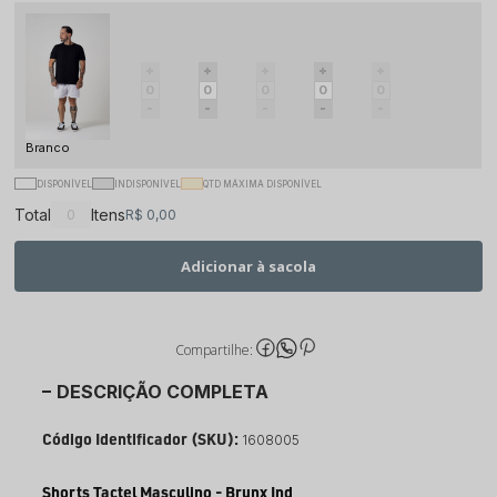
Branco
DISPONÍVEL
INDISPONÍVEL
QTD MÁXIMA DISPONÍVEL
Total
Itens
R$ 0,00
Adicionar à sacola
Compartilhe:
DESCRIÇÃO COMPLETA
Código Identificador (SKU):
1608005
Shorts Tactel Masculino - Brunx Ind