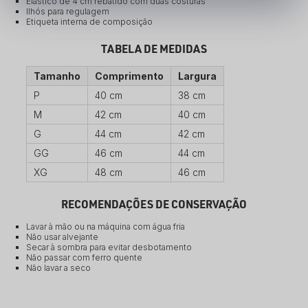
Elástico de 4 cm rebatido com duas costuras
Ilhós para regulagem
Etiqueta interna de composição
TABELA DE MEDIDAS
Tamanho
Comprimento
Largura
P
40 cm
38 cm
M
42 cm
40 cm
G
44 cm
42 cm
GG
46 cm
44 cm
XG
48 cm
46 cm
RECOMENDAÇÕES DE CONSERVAÇÃO
Lavar à mão ou na máquina com água fria
Não usar alvejante
Secar à sombra para evitar desbotamento
Não passar com ferro quente
Não lavar a seco