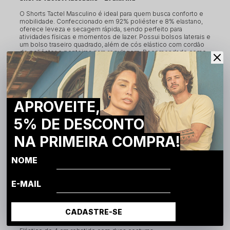
O Shorts Tactel Masculino é ideal para quem busca conforto e
mobilidade. Confeccionado em 92% poliéster e 8% elastano,
oferece leveza e secagem rápida, sendo perfeito para
atividades físicas e momentos de lazer. Possui bolsos laterais e
um bolso traseiro quadrado, além de cós elástico com cordão
de poliéster e ponteiras para regulagem. Recomendado como
um produto intermediário para a sua marca.
ATENÇÃO
As fotos podem ter leves variações de cores dependendo da
iluminação e do dispositivo
APROVEITE,
As medidas das peças podem ter variações mínimas nos
tamanhos
5% DE DESCONTO
Este produto é produzido no formato BLANKS, não possuindo
etiqueta fixada nas costas
NA PRIMEIRA COMPRA!
ESPECIFICAÇÕES
NOME
INFORMAÇÕES TÉCNICAS
E-MAIL
Composição: 92% poliéster, 8% elastano
Cordão de poliéster roliço com ponteira
Bolso faca frontal
CADASTRE-SE
Bolso quadrado traseiro
Bainha de 2 cm